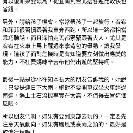
有以後如果要環島
，從宜蘭到台北搭客運比較快也
省錢。
另外，請给孩子機會
，常常
帶孩子一起旅行
，宥宥
和菲菲很習慣跟著我東奔西跑
，所以這一路都相當
乖巧聽話
，而且深怕走丟都緊緊跟著大人，尤其是
宥宥在火車上馬上醒過來拿背包的舉動
，讓我發
現
，
這孩子面對危機時是有知道要立刻做出應變的
能力
，不枉費媽咪辛苦帶他們出遊的堅持啊
。
最後一點是從小在知本長大的朋友告訴我的
，她說
：只要是連日下大雨
，絕對不要開車或坐火車經過
南迴
，遇上土石流機率實在太高
，不值得去冒這個
風險。
所以朋友們啊
，
如果有要到東部去玩的
，一定要先
注意天氣動向
，如果有颱風或豪雨之類的
，最好是
取消行程喔！