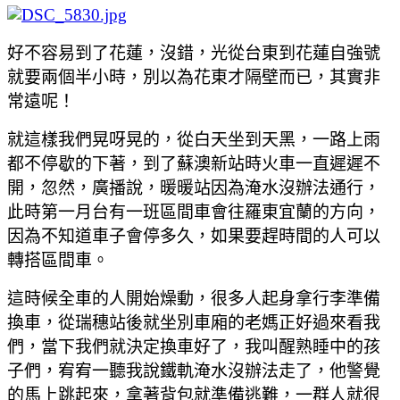
好不容易到了花蓮
，沒錯
，光從台東到花蓮自強號
就要兩個半小時
，別以為花東才隔壁而已
，其實非
常遠呢！
就這樣我們晃呀晃的
，從白天坐到天黑
，
一路上雨
都不停歇的下著
，到了蘇澳新站時火車一直遲遲不
開
，忽然
，廣播說
，暖暖站因為淹水沒辦法通行
，
此時第一月台有一班區間車會往羅東宜蘭的方向
，
因為不知道車子會停多久
，如果要趕時間的人可以
轉搭區間車
。
這時候全車的人開始燥動
，很多人起身拿行李準備
換車
，從瑞穗站後就坐別車廂的老媽正好過來看我
們
，當下我們就決定換車好了
，我叫醒熟睡中的孩
子們
，宥宥一聽我說鐵軌淹水沒辦法走了
，他警覺
的馬上跳起來
，拿著背包就準備逃難
，一群人就很