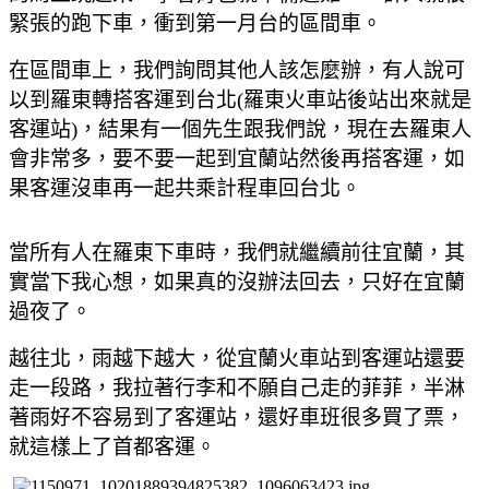
緊張的跑下車
，衝到第一月台的區間車
。
在區間車上
，我們詢問其他人該怎麼辦
，有人說可
以到羅東轉搭客運到台北(羅東火車站後站出來就是
客運站)
，結果有一個先生跟我們說
，現在去羅東人
會非常多
，要不要一起到宜蘭站然後再搭客運
，如
果客運沒車再一起共乘計程車回台北
。
當所有人在羅東下車時
，我們就繼續前往宜蘭
，其
實當下我心想
，如果真的沒辦法回去
，只好在宜蘭
過夜了
。
越往北
，雨越下越大
，從宜蘭火車站到客運站還要
走一段路
，我拉著行李和不願自己走的菲菲
，半淋
著雨好不容易到了客運站
，還好車班很多買了票
，
就這樣上了首都客運
。