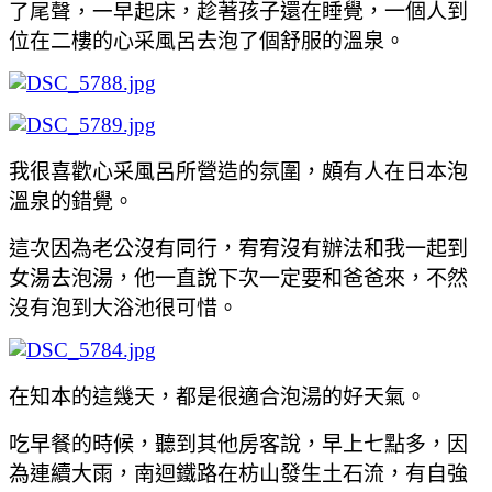
了尾聲，一早起床
，趁著孩子還在睡覺
，一個人到
位在二樓的心采風呂去泡了個舒服的溫泉。
我很喜歡心采風呂所營造的氛圍
，頗有人在日本泡
溫泉的錯覺
。
這次因為老公沒有同行
，宥宥沒有辦法和我一起到
女湯去泡湯
，他一直說下次一定要和爸爸來
，不然
沒有泡到大浴池很可惜。
在知本的這幾天
，都是很適合泡湯的好天氣。
吃早餐的時候
，聽到其他房客說
，早上七點多
，因
為連續大雨
，
南迴鐵路在枋山發生土石流
，有自強