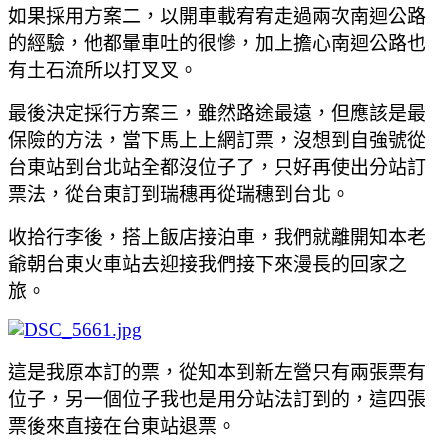
如果採用方案二
，以開車載宥宥走過兩次南迴公路
的經驗
，他都暈車吐的很慘
，加上擔心南迴公路也
有土石流所以打叉叉
。
最後決定採行方案三
，雖然路途最遠
，但應該是最
保險的方法
，當下馬上上網訂票
，沒想到自強號從
台東站到台北站全都沒位子了
，只好再使出分站訂
票法
，從台東訂到瑞穗再從瑞穗到台北
。
收拾行李後
，搭上飯店接泊車
，我們就離開知本老
爺朝台東火車站去迎接我們接下來漫長的回家之
旅
。
這是我原本訂的票
，從知本到新左營只有兩張票有
位子
，另一個位子我也是用分站法訂到的
，這四張
票後來直接在台東站退票
。