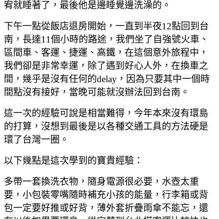
宥就睡著了
，最後他是邊睡覺邊洗澡的
。
下午一點從飯店退房開始
，一直到半夜12點回到台
南
，長達11個小時的路途
，我們坐了自強號火車、
區間車
、
客運
、
捷運
、
高鐵
，在這個意外旅程中
，
我們卻是非常幸運
，
除了遇到好心人外
，在換車之
間
，幾乎是沒有任何的delay
，因為只要其中一個時
間點沒有接好
，當晚可能就沒辦法回到台南
。
這一次的經驗可說是相當難得
，今年本來沒有環島
的打算
，沒想到最後是以各種交通工具的方法硬是
環了台灣一圈
。
以下幾點是這次學到的寶貴經驗：
多帶一套換洗衣物
，隨身電源很必要
，水壺太重
要
，
小包裝零嘴隨時補充小孩的能量
，行李箱或背
包一定要好推或好背
，薄外套折疊雨傘不能忘
，還