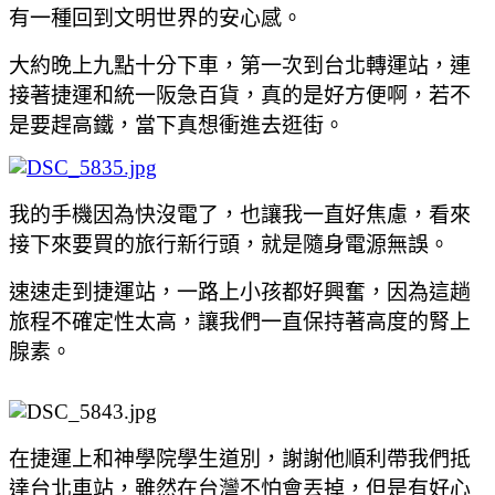
有一種回到文明世界的安心感
。
大約晚上九點十分下車
，
第一次到台北轉運站
，連
接著捷運和統一阪急百貨
，
真的是好方便啊
，若不
是要趕高鐵
，
當下真想衝進去逛街
。
我的手機因為快沒電了
，也讓我一直好焦慮
，看來
接下來要買的旅行新行頭
，就是隨身電源無誤。
速速走到捷運站
，一路上小孩都好興奮
，
因為這趟
旅程不確定性太高
，讓我們一直保持著高度的腎上
腺素
。
在捷運上和神學院學生道別
，謝謝他順利帶我們抵
達台北車站
，雖然在台灣不怕會丟掉
，但是有好心