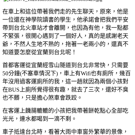
在車上和這位帶著我們走的先生聊天
，原來
，他是
一位還在神學院讀書的學生
，他承諾會把我們平安
帶到台北火車站才會離開
，也因為有他
，我一點都
不緊張
，很開心遇到了一個好人
，真的是感謝老天
爺
，不然人生地不熟的
，拖著一老兩小的
，
還真不
知道要怎麼從宜蘭到台北呢！
首都客運從宜蘭經雪山隧道到台北非常快
，
只需要
50分鐘(不塞車情況下)
，車上有Wifi也有廁所
，幾百
年沒用過客運廁所的我
，這一趟就因為兩個小孩對
在BUS上廁所覺得很有趣
，就去了三次
，還好不臭
也不髒
，只是擔心煞車會跌跤。
在客運上饑腸轆轆的小孩把我帶著餅乾點心全部吃
光光
，連水都喝到一滴不剩。
車子抵達台北時
，看著大雨中車窗外繁華的景像
，