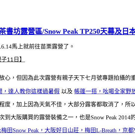
書坊露營區/Snow Peak TP250天幕
4.6.14馬上就前往苗栗露營了。
子11日】
放心
，但因為此次露營有親子天下七月號專題拍攝的
開，達人教你這樣過暑假
以及
帳篷一搭，吆喝全家野
程度
，加上因為天氣不佳
，大部分露客都取消了
，所
次到大阪購買的露營裝備之一
，也是Snow Peak 201
ow Peak，大阪好日山莊，梅田L-Breath，京都Wi