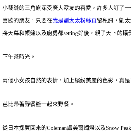
小裁縫的三角旗深受廣大露友的喜愛
，許多人訂了一
喜歡的朋友
，只要在
我是劉太太粉絲頁
留私訊
，
劉太
將天幕和帳篷以及廚房都setting好後
，親子天下的攝
下午茶時光。
兩個小女孩自然的表情
，加上繽紛美麗的色彩
，真是
芭比帶著野餐籃一起來野餐。
從日本採買回來的Coleman盧美爾燭燈以及Snow Pe