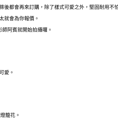
條後都會再來訂購
，除了樣式可愛之外
，堅固耐用不
太就會為你報價。
影師阿賓就開始拍攝囉。
可愛。
ak燈籠花。