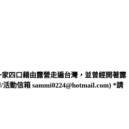
一家四口藉由露營走遍台灣，並曾經開著露
ammi0224@hotmail.com) *請