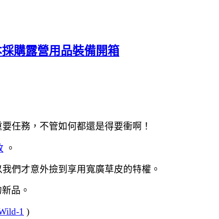
及日本採購露營用品裝備開箱
重要任務
，不管如何都還是得要衝啊！
放
。
以我們才意外撿到享用寬廣草皮的特權。
4的新品。
ld-1
)