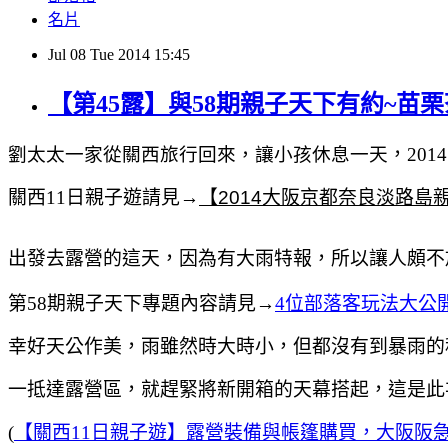
名片
Jul
08
Tue
2014
15:45
【第45露】與58期親子天下有約~苗栗茶
劉太太一家從關西旅行回來，讓小孩休息一天
，201
關西11日親子遊請見→
【2014大阪京都奈良淡路島親
出發去露營的這天
，因為有大雨特報
，所以讓人頗不
第58期親子天下專題內容請見→
4位部落客玩法大公
幸好天公作美
，雨雖然時大時小
，但都沒有到暴雨的
一抵達露營區
，就
趕緊將新開箱的天幕搭起
，這是此
(
【關西11日親子遊】露營裝備與帳篷購買，大阪阪急梅田Sn