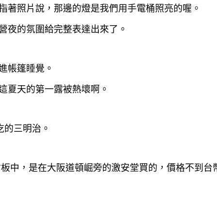
指著照片說
，那邊的燈是我們用手電桶照亮的喔。
營夜的氛圍給完整表達出來了。
進帳篷睡覺。
這夏天的第一露被熱壞啊。
好吃的三明治。
沾板中
，是
在大阪道頓崛旁的激安堂買的
，價格
不到台幣