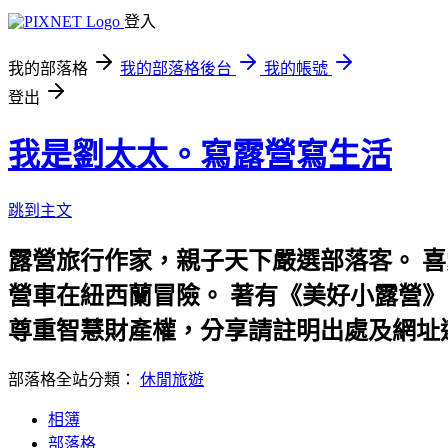
登入
我的部落格
我的部落格後台
我的帳號
登出
我是劉太太。寫露營寫生活
跳到主文
露營旅行作家，親子天下嚴選部落客。 
營車在紐西蘭冒險。 著有《美好小露營》、《劉太
尊重智慧財產權，分享請註明出處及網址
部落格全站分類：
休閒旅遊
相簿
部落格