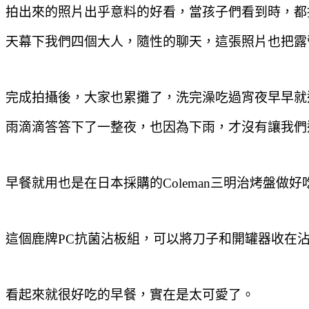
拍出來的照片出乎意料的好看
，當孩子們看到時
，都
天幕下我們四個大人
，隨性的聊天
，這張照片也把露
完成拍攝後
，大家也累攤了
，洗完澡吃過宵夜早早就
雨滴滴答答下了一整夜
，也因為下雨
，才沒有讓我們
早餐就用也是在日本採購的Coleman三明治烤盤做
這個鹿牌PC抗菌沾板組
，可以將刀子和開罐器收在
看起來就很好吃的早餐
，實在是太可愛了。