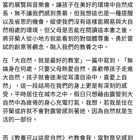
富的展覽與音樂會
，讓孩子在美好的環境中自然成
長
，無不讓我們感到羨慕
，但我想這也是一種提醒
以及省思的機會
，縱使我們沒有這樣能親易與大自
然相處的環境
，但父母是否能在閱讀這本書之後
，
將芬蘭人從小地方就能看到的對個體尊重、勇於嘗
試的創意等觀念
，融入我們的教養之中。
在「大自然
，就是最好的教室」一篇中寫到
，「無
論身在何處
，只要父母熱愛自然、喜歡帶孩子走進
大自然
，孩子就會逐漸從耳濡目染中
，喜愛上自
然
」
，這一段話用在我們的身上更是有深刻的感
受
，平時居住在城市之中
，假日只想藉由露營到大
自然中為疲倦的身心充電打氣
，我想
，若我是住在
芬蘭或許就不會對露營感到著迷
，因為自然就是生
活的一部份。
而《教養可以這麼自然》也教會我
，當對育兒感到