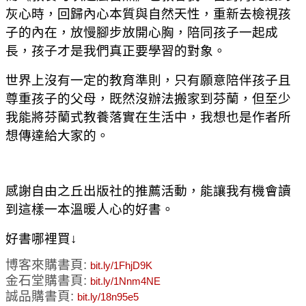
灰心時
，回歸內心本質與自然天性
，重新去檢視孩
子的內在
，放慢腳步放開心胸
，陪同孩子一起成
長
，孩子才是我們真正要學習的對象。
世界上沒有一定的教育準則
，只有願意陪伴孩子且
尊重孩子的父母
，既然
沒辦法搬家到芬蘭
，但至少
我能將芬蘭式教養落實在生活中
，
我想也是作者所
想傳達給大家的。
感謝自由之丘出版社的推薦活動
，能讓我有機會讀
到這樣一本溫暖人心的好書。
好書哪裡買↓
博客來購書頁:
bit.ly/1FhjD9K
金石堂購書頁:
bit.ly/1Nnm4NE
誠品購書頁:
bit.ly/18n95e5