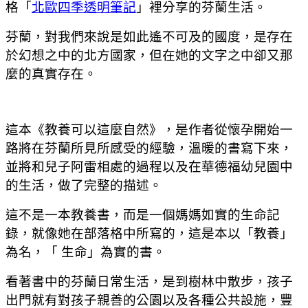
格「
北歐四季透明筆記
」裡分享的芬蘭生活。
芬蘭，對我們來說是如此遙不可及的國度
，是存在
於幻想之中的北方國家
，但在她的文字之中卻又那
麼的真實存在。
這本《教養可以這麼自然》
，是作者從懷孕開始一
路將在芬蘭所見所感受的經驗
，溫暖的書寫下來
，
並將和兒子阿雷相處的過程以及在華德福幼兒園中
的生活
，做了完整的描述。
這不是一本教養書
，而是一個媽媽如實的生命記
錄
，就像她在部落格中所寫的
，這是本以「教養」
為名
，「 生命」為實的書。
看著書中的芬蘭日常生活
，是到樹林中散步
，孩子
出門就有對孩子親善的公園以及各種公共設施
，豐