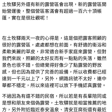
土牧驛另外還有新的露營區會出現
，新的露營區開
始營運後
，
整個營區客滿會有超過一百六十頂帳
篷
，實在是很壯觀呢！
在土牧驛兩天一夜的心得是
，這是個把露客照顧的
很好的露營區
，處處都想在前面
，有舒適的衛浴和
柔軟美麗的草皮
，非常適合新手家庭來露營
，但對
我們來說
，照顧的太好反而有一點點的失落
，雖然
景色也很不錯
，但總覺得好像少了點露營的野放
感
，但也
因為提供了完善的設備
，所以收費都已經
達到一千元以上了
，另外
，網路訊號不太好
，連中
華都不穩定
，所以來這裡可以放下手機認真露營
。
不過因為有還不錯的民宿
，所以
若是有長輩陪同或
是想和朋友來個偽露營
，土牧驛就是相當推薦的地
方
，另外
附近臨近泰安溫泉、清安豆腐街還有最近