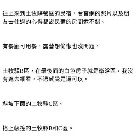
往上來到土牧驛營區的民宿
，看官網的照片以及朋
友去住過的心得都說民宿的房間還不錯。
有餐廳可用餐
，露營想偷懶也沒問題。
土牧驛B區
，在最後面的白色房子就是衛浴區
，我沒
有進去細看
，不過感覺是還可以。
斜坡下面的
土牧驛
C區。
搭上帳篷的
土牧驛
B和C區。