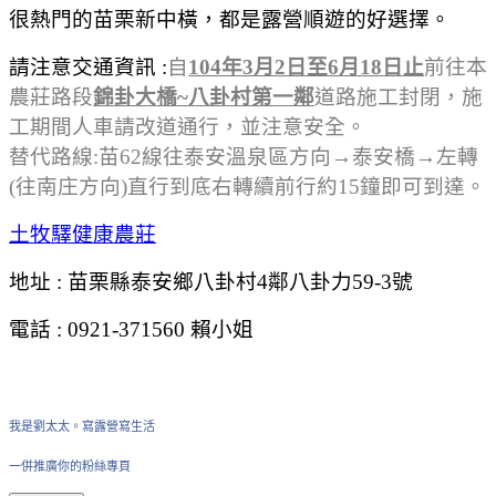
很熱門的苗栗新中橫
，都是露營順遊的好選擇。
請注意交通資訊 :
自
104年3月2日至6月18日止
前往本
農莊路段
錦卦大橋~八卦村第一鄰
道路施工封閉，施
工期間人車請改道通行，並注意安全。
替代路線:苗62線往泰安溫泉區方向→泰安橋→左轉
(往南庄方向)直行到底右轉續前行約15鐘即可到達。
土牧驛健康農莊
地址 : 苗栗縣泰安鄉八卦村4鄰八卦力59-3號
電話 : 0921-371560 賴小姐
我是劉太太。寫露營寫生活
一併推廣你的粉絲專頁