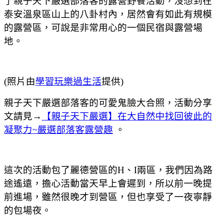
了親子天下嚴選部落客的露營野餐活動
，沒想到在
泰安溫泉區山上的八卦村內
，居然會有如此有規模
的露營區
，可說是非常用心的一個民宿與露營場
地。
(照片由
學習玩樂過生活
提供)
親子天下嚴選部落客的可愛鬼臉大合照
，活動分享
文請見→
【親子天下嚴選】在大自然中找回彼此的
凝聚力~嚴選部落客露營趣
。
這次的活動包了麗德營區的H、I兩區
，我們因為路
途遙遠
，擔心活動當天早上會遲到
，所以前一晚提
前進場
，雖然很晚才到營區
，但也享受了一夜寧靜
的包場夜。