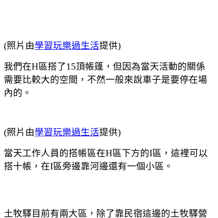
(照片由
學習玩樂過生活
提供)
我們在H區搭了15頂帳篷
，但因為當天活動的關係
需要比較大的空間
，不然一般來說車子是要停在場
內的。
(照片由
學習玩樂過生活
提供)
當天工作人員的搭帳區在H區下方的I區
，這裡
可以
搭十帳
，在I區旁邊靠河邊還有一個小區。
土牧驛目前有兩大區
，
除了靠民宿這邊的土牧驛營