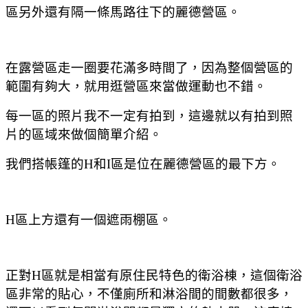
區另外還有隔一條馬路往下的麗德營區。
在露營區走一圈要花滿多時間了
，因為整個營區的
範圍有夠大
，就用逛營區來當做運動也不錯。
每一區的照片我不一定有拍到
，這邊就以有拍到照
片的區域來做個簡單介紹。
我們搭帳篷的H和I區是位在麗德營區的最下方。
H區上方還有一個遮雨棚區。
正對H區就是相當有原住民特色的衛浴棟
，這個衛浴
區非常的貼心
，不僅廁所和淋浴間的間數都很多
，