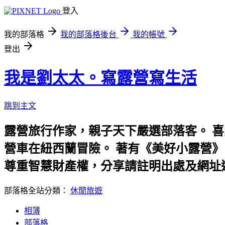
登入
我的部落格
我的部落格後台
我的帳號
登出
我是劉太太。寫露營寫生活
跳到主文
露營旅行作家，親子天下嚴選部落客。 
營車在紐西蘭冒險。 著有《美好小露營》、《劉太
尊重智慧財產權，分享請註明出處及網址
部落格全站分類：
休閒旅遊
相簿
部落格