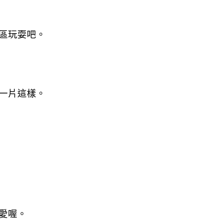
區玩耍吧。
一片這樣。
愛喔。