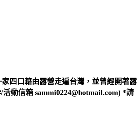
一家四口藉由露營走遍台灣，並曾經開著露
ammi0224@hotmail.com) *請