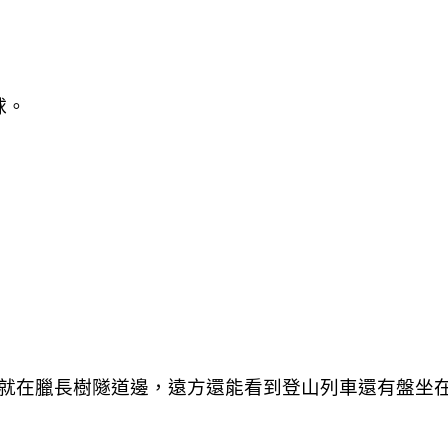
球。
就在臘長樹隧道邊，遠方還能看到登山列車還有盤坐