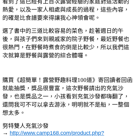
看到了這已經有上百次露營經驗的家庭對這活動的
熱愛，以及一家人相處與成長的過程，這些內容，
的確是比食譜要來得讓我心神領會呢。
選了書中的三道比較容易的菜色，趁著週日的午
後，與孩子們來到親戚家的院子野餐，最近野餐也
很熱門，在野餐時煮食的倒是比較少，所以我們這
次就算是野餐與露營的綜合體囉。
購買
《超簡單！露營野趣料理100道》寄回讀者回函
就能抽獎，獎品很豐富，這次野餐請出的充氣沙
發，也是獎品之一，小孩看到充氣沙發都嗨翻了，
還問我可不可以拿去游泳，明明就不是船，一整個
想太多。
努特雙人充氣沙發
→
http://www.camp168.com/product.php?