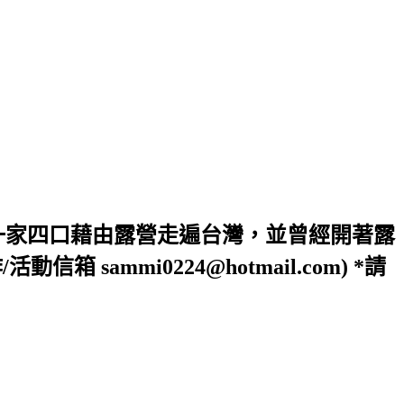
一家四口藉由露營走遍台灣，並曾經開著露
ammi0224@hotmail.com) *請