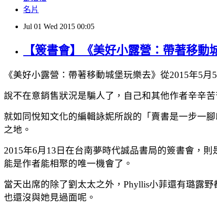
名片
Jul
01
Wed
2015
00:05
【簽書會】《美好小露營：帶著移動城堡玩
《美好小露營：帶著移動城堡玩樂去》從2015年5
說不在意銷售狀況是騙人了，自己和其他作者辛辛苦
就如同悅知文化的編輯詠妮所說的「賣書是一步一腳
之地。
2015年6月13日在台南夢時代誠品書局的簽書會，則
能是作者能相聚的唯一機會了。
當天出席的除了劉太太之外，Phyllis小菲還有
也還沒與她見過面呢。