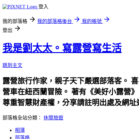
登入
我的部落格
我的部落格後台
我的帳號
登出
我是劉太太。寫露營寫生活
跳到主文
露營旅行作家，親子天下嚴選部落客。 
營車在紐西蘭冒險。 著有《美好小露營》、《劉太
尊重智慧財產權，分享請註明出處及網址
部落格全站分類：
休閒旅遊
相簿
部落格