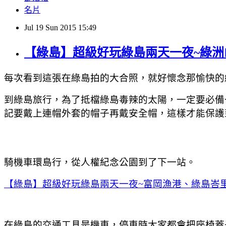
名片
Jul
19
Sun
2015
15:49
【綠島】超級好玩綠島兩天一夜~綠
每次看到這張在綠島拍的大合照，就好懷念那愉快的
到綠島旅行，為了抵檔綠島毒辣的太陽，一定要必備一
記要戴上連帽外套的帽子再戴安全帽，這樣才能保護
騎機車環島行，從人權紀念公園到了下一站。
【綠島】超級好玩綠島兩天一夜~富岡漁港、綠島峇
在綠島的交通工具是機車，停車時大家都會把座椅蓋