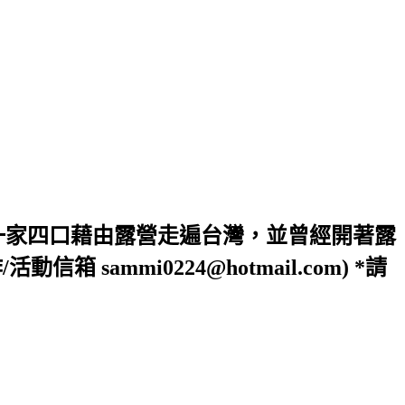
一家四口藉由露營走遍台灣，並曾經開著露
ammi0224@hotmail.com) *請