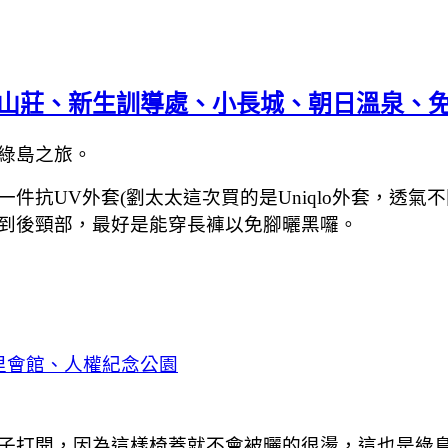
洲山莊、新生訓導處、小長城、朝日溫泉、
綠島之旅。
件抗UV外套(劉太太這次買的是Uniqlo外套，透氣
到後頸部，最好是能穿長褲以免腳曬黑囉。
里會館、人權紀念公園
子打開，因為這樣椅蓋就不會被曬的很燙，這也是綠