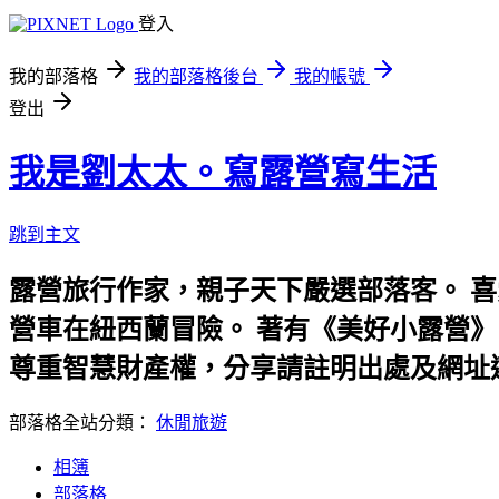
登入
我的部落格
我的部落格後台
我的帳號
登出
我是劉太太。寫露營寫生活
跳到主文
露營旅行作家，親子天下嚴選部落客。 
營車在紐西蘭冒險。 著有《美好小露營》、《劉太
尊重智慧財產權，分享請註明出處及網址
部落格全站分類：
休閒旅遊
相簿
部落格