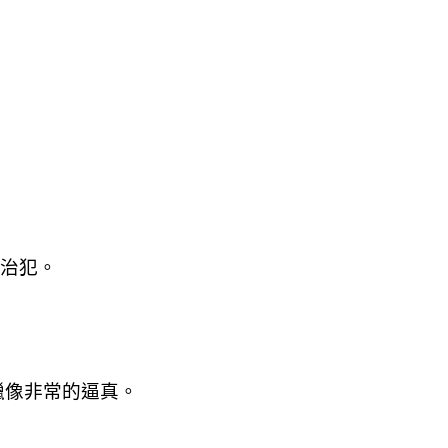
。
政治犯。
蠟像非常的逼真。