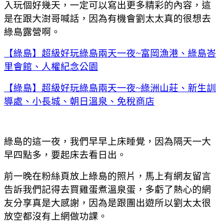
入玩個好幾天，一定可以寫出更多精彩的內容，這
是在跟大澍哥喊話，因為有機會劉太太真的很想去
綠島露營啊。
【綠島】超級好玩綠島兩天一夜~富岡漁港、綠島峇
里會館、人權紀念公園
【綠島】超級好玩綠島兩天一夜~綠洲山莊、新生訓
導處、小長城、朝日溫泉、免稅商店
綠島的這一夜，我們早早上床睡覺，因為隔天一大
早四點多，要起床去看日出。
前一晚在粉絲頁放上綠島的照片，馬上有網友留言
告訴我們記得去買雞蛋煮溫泉蛋，多虧了熱心的網
友分享真是大感謝，因為是跟團出遊所以劉太太很
放空都沒有上網做功課。