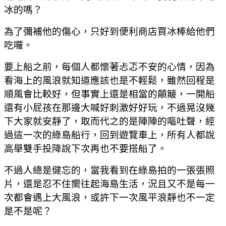
冰的嗎？
為了彌補他的傷心，只好到便利商店買冰棒給他們
吃囉。
要上船之前，每個人都懷著忐忑不安的心情，因為
看海上的風浪就知道應該也是不輕鬆，雖然回程是
順風會比較好，但事實上還是相當的顛簸，一開船
還有小屁孩在那邊大喊好刺激好好玩，不過晃沒幾
下大家就安靜了，取而代之的是陣陣的嘔吐聲，經
過這一次的綠島船行，回到遊覽車上，所有人都說
高舉雙手投降說下次再也不要搭船了。
不過人總是健忘的，當我看到在綠島拍的一張張照
片，還是忍不住嚮往起海島生活，況且又不是每一
次都會遇上大風浪，或許下一次風平浪靜也不一定
是不是呢？