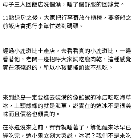
母子三人回飯店洗個澡，睡了個舒服的回籠覺。
11點退房之後，大家把行李寄放在櫃檯，要搭船之
前飯店會把行李幫忙送到碼頭。
經過小鹿斑比土產店，去看看真的小鹿斑比，一邊
看著他，老闆一邊招呼大家試吃鹿肉乾，這種感覺
實在滿殘忍的，所以小孩都搖頭說不想吃。
來到綠島一定要進去裝潢的像監獄的冰店吃吃海草
冰，上頭綠綠的就是海草，說實在的這冰不是很美
味而且價格也頗貴的。
在冰還沒來之前，宥宥就睡著了，等他醒來冰早已
經吃完，這小鬼立刻大哭說，冰呢？我們不是來吃