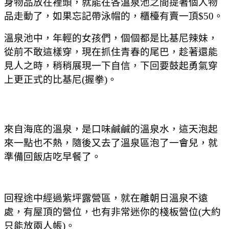
身物品放在裡頭，就能在各溫泉池之間提著個人物
品走動了，如果忘記帶泳帽的，櫃檯有賣一頂$50。
溫泉池中，年輕的女孩們，個個都是比基尼辣妹，
從前不敢這樣穿，現在抓住青春的尾巴，趁著還能
見人之時，稍稍展現一下自信，下回要鼓起勇氣穿
上更正式的比基尼(握拳)。
來自海底的溫泉，是口味鹹鹹的溫泉水，這天泡起
來一點也不熱，隨後又去了溫泉區泡了一會兒，就
準備回飯店吃早餐了。
回程途中經過紫坪露營區，就在離朝日溫泉不遠
處，有屋頂的營位，也有非常迷你的棧板營位(大約
只能放兩人帳)。