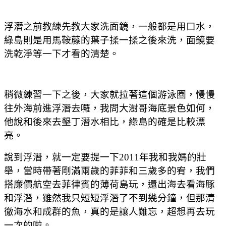
浮潛之前教練先教大家洗面鏡，一般都是用口水，
綠島則是用馬鞍藤的葉子揉一揉之後來洗，面鏡要
洗乾淨等一下才看的清楚。
稍微練習一下之後，大家就拉著這個游泳圈，慢慢
往外海前進浮潛去囉，我問大澍哥海底景色如何，
他說和後來去墾丁潛水相比，綠島的確是比較漂
亮。
說到浮潛，就一定要提一下2011年我和我媽的壯
舉，當時帶著剛滿兩歲的菲菲和三歲多的宥，我們
搭廉價航空去菲律賓的薄荷島玩，還出海去看海豚
和浮潛，雖然我只短短浮潛了不到幾分鐘，但那清
徹海水和成群的魚，真的是讓人難忘，超想再去玩
一次的啦。