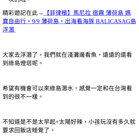
精彩遊記在此→
【菲律檳】馬尼拉 宿霧 薄荷島 媽
寶自由行‧9/9 薄荷島‧出海看海豚 BALICASAG島
浮潛
大家去浮潛了，我們就在淺灘邊看魚，遠遠的還看
到綠島燈塔呢。
希望有機會可以來綠島潛水，感覺一定和在台灣看
到的很不一樣。
不知道是不是太早起+太陽好辣，小孩玩沒有多久就
要求回飯店睡覺了。