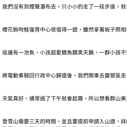
我們沒有到煙聲瀑布去，只小小的走了一段步道，就
櫻花鉤吻鮭復育中心很值得一遊，雖然拿著板子照相
這邊有一池魚，小孩超愛餵魚餵黑天鵝，一群小孩不
將電動車騎回行政中心歸還後，我們開車去露營區走
天氣真好，通常過了下午就會起霧，所以想看群山美
登雪山需要三天的時間，並且要提前申請入山證，詳