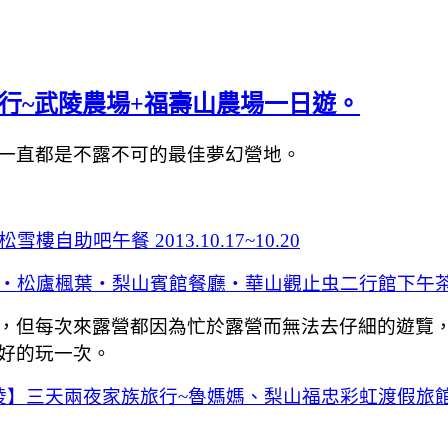
旅行~武陵農場+福壽山農場一日遊。
一直都是不露不可的最佳夢幻營地。
吧午餐 2013.10.17~10.20
楓葉‧梨山賓館餐廳‧華山觀止虫二行館下午茶2013.1
，但每次來露營都因為忙於露營而無法去仔細的遊覽
好的玩一次。
武陵】三天兩夜家族旅行~魯媽媽、梨山福忠彩虹渡假旅