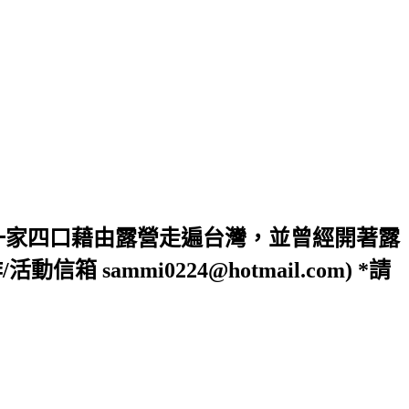
一家四口藉由露營走遍台灣，並曾經開著露
ammi0224@hotmail.com) *請