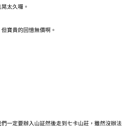
能晃太久囉。
，但寶貴的回憶無價啊。
我們一定要辦入山証然後走到七卡山莊，雖然沒辦法