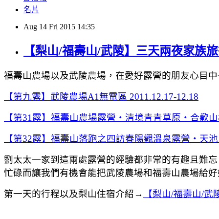
名片
Aug
14
Fri
2015
14:35
【梨山/福壽山/武陵】三天兩夜家族
福壽山農場以及武陵農場，在愛好露營的朋友心目中
【第九露】武陵農場A1無電區 2011.12.17-12.18
【第31露】福壽山農場露營‧清境青青草原‧合歡山松雪樓自助
【第32露】福壽山落跑之四訪春陽觀溫泉露營‧天池‧松廬
劉太太一家到這兩處露營的經驗都非常的有趣且難忘
忙碌而讓我們有機會能把武陵農場和福壽山農場給好
第一天的行程以及梨山住宿介紹→
【梨山/福壽山/