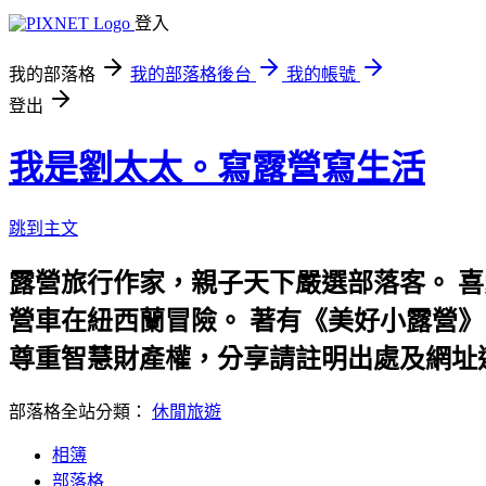
登入
我的部落格
我的部落格後台
我的帳號
登出
我是劉太太。寫露營寫生活
跳到主文
露營旅行作家，親子天下嚴選部落客。 
營車在紐西蘭冒險。 著有《美好小露營》、《劉太
尊重智慧財產權，分享請註明出處及網址
部落格全站分類：
休閒旅遊
相簿
部落格