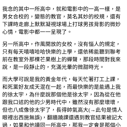
我念的其中一所高中，就和電影中的一高一樣，是
男女合校的，變態的教官，莫名其妙的校規，還有
下課時走廊上默默凝視球場上打球男孩背影的微妙
心情，電影中都一一呈現了。
另一所高中，作風開放的女校，沒有惱人的規定，
只有每天嘻嘻哈哈快樂的上學，還依稀能聽到聯考
前在教室外那棵芒果樹上的蟬聲，那段時間對我來
說，是一段靜止的，充滿光暈的微甜時光。
而大學可說是我的黃金年代，每天忙著打工上課，
和死黨好友成天混在一起，而最快樂的是能遇上我
的徐太宇，為什麼說那個他是徐太宇，因為從在他
跟我口述的他的少男時代中，雖然沒有那麼壞壞，
但也八成像徐太宇了，長得帥氣高大(→此句是情人
眼裡出西施無誤)，翻牆蹺課還遇到教官結果被記大
過，如果和他讀同一所高中，那我一定會是那個小