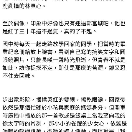
鹿亂撞的林真心。
至於偶像，印象中好像也只有迷過郭富城吧，他也
是紅了三十年還不過氣，真的了不起
。
國中時每天一起走路放學回家的同學，把當時的畢
業紀念冊給放上臉書，看到自己寫的搞笑文字和圓
眼鏡照片，只能長嘆一聲時光飛逝，但青春不就是
如此，讓你捉摸不定，即使是那麼的苦澀，卻又忍
不住去回味。
步出電影院，揉揉哭紅的雙眼，擦乾眼淚，回家後
依然是那個忙碌於小孩與家庭的媽媽身分，但開車
時廣播中播放的那一首歌或是飯桌上當我望向我的
徐太宇時的片刻， 那小小的雀躍的少女心，依舊是
暖暖的噗通跳著，微微的讓人悸動，而這就是「我