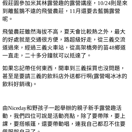
假莊園參加米其林露營趣的露營講座，10/24則是來
到離藍鵲不遠的飛螢農莊，11月還要去藍鵲露營
呢。
飛螢農莊雖然海拔不高，夏天會比較熱之外，最大
的好處就是交通很方便，路超級好走，從三義交流
道過來，經過三義火車站，從高架橋旁的苗48鄉道
一直走，二十多分鐘就可以抵達了。
如果忘記帶任何東西，開車到三義採買也沒問題，
甚至是要請三義的飲料店外送都行啊(露營喝冰冰的
飲料好銷魂)。
由Niceday和野孩子一起舉辦的親子新手露營趣活
動，我們四位可說是活動亮點，除了要帶隊，要上
課，要搭帳篷，還要帶動唱，連我自己都忍不住要
佩服起自己了。