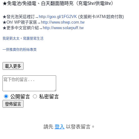
★免電池/免插電、白天翻面隨時充（充電5hr/供電8hr）
★發光泡芙這裡訂→
http://goo.gl/1FG2VK
 (支援刷卡/ATM/超商付款)
★Oh! WP親子家居→
http://www.ohwp.com.tw
★更多中文官網介紹→
http://www.solarpuff.tw
我是劉太太。寫露營寫生活
一併推廣你的粉絲專頁
載入更多
公開留言
私密留言
發佈留言
請先
登入
以發表留言。