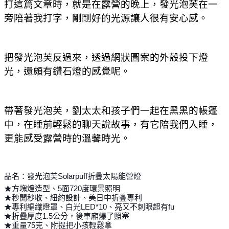
打這篇文章時，就是在露營的晚上，發光泡芙在一
旁陪著我打字，剛剛好的光源讓人很有安心感。
把發光泡芙反過來，透過網狀圖案的外殼投下燈
光，還頗有鑽石燈的感覺呢。
帶著發光泡芙，劉太太和孩子們一起在黑黑的帳篷
中，在睡前輕鬆的聊天說故事，有它陪我們入睡，
更能感受露營時的溫馨時光。
品名：發光泡芙Solarpuff折疊太陽能營燈
★方塊燈造型、5面720度環景照明
★秒開秒收、紐約設計、美日中折疊專利
★專利編織燈罩、白光LED*10、亮又不刺眼超有fu
★折疊厚度1.5公分，後車廂爆了照塞
★重量75克、附提把小孩輕鬆拿