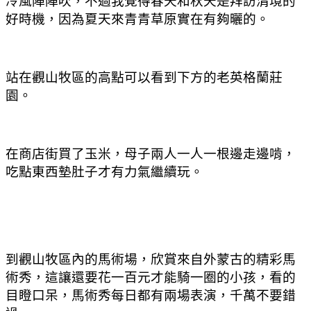
冷風陣陣吹
，不過我覺得春天和秋天是拜訪清境的
好時機
，因為夏天來青青草原實在有夠曬的。
站在觀山牧區的高點可以看到下方的老英格蘭莊
園。
在商店街買了玉米
，母子兩人一人一根邊走邊啃
，
吃點東西墊肚子才有力氣繼續玩。
到觀山牧區內的馬術場
，欣賞來自外蒙古的精彩馬
術秀
，這讓還要花一百元才能騎一圈的小孩
，看的
目瞪口呆
，馬術秀每日都有兩場表演
，千萬不要錯