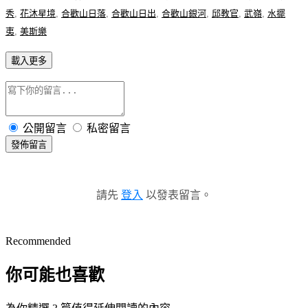
秀
,
花沐星境
,
合歡山日落
,
合歡山日出
,
合歡山銀河
,
邱教官
,
武嶺
,
水擺
夷
,
美斯樂
載入更多
公開留言
私密留言
發佈留言
請先
登入
以發表留言。
Recommended
你可能也喜歡