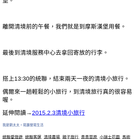
堡。
離開清境前的午餐
，我們就是到摩斯漢堡用餐。
最後到清境服務中心去拿回寄放的行李。
搭上13:30的統聯
，結束兩天一夜的清境小旅行。
偶爾來一趟輕鬆的小旅行
，到清境旅行真的很容易
喔。
延伸閱讀→
2015.2.3清境小旅行
我是劉太太。寫露營寫生活
統聯愛旅遊
,
統聯客運
,
清境農場
,
親子旅行
,
青青草原
,
小瑞士花園
,
馬術