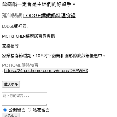
鑄鐵鍋一定會是主婦們的好幫手。
延伸閱讀
LODGE鑄鐵鍋料理食譜
哪裡買
LODGE
:
慕廚居百貨專櫃
MOI KITCHEN
家樂福等
家樂福春節檔期，10.5吋平煎鍋和圓形條紋煎鍋優惠中。
PC HOME限時特賣
https://24h.pchome.com.tw/store/DEAWHX
:
載入更多
公開留言
私密留言
發佈留言