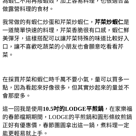
為蝦仁不用再撥蝦殼，加上容易料理，也很適合當
做露營料理的食材。
我常做的有蝦仁炒蛋和芹菜炒蝦仁，
芹菜炒蝦仁
是
一道簡單快速的料理，芹菜香脆很有口感，蝦仁鮮
美彈牙，這樣搭配可以讓芹菜特殊的味道比較好入
口，讓不喜歡吃蔬菜的小朋友也會願意吃看看芹
菜。
在採買芹菜和蝦仁時千萬不要小氣，量可以買多一
點，因為看起來好像很多，但其實炒起來的量並不
會那麼多。
這一回我是使用
10.5吋的LODGE平煎鍋
，
在家樂福
的春節檔期期間，LODGE的平煎鍋和圓形條紋煎鍋
正好有優惠價，春節團圓拿出這一鍋，煮料理一定
能更輕易就上手。